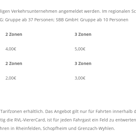
iligen Verkehrsunternehmen angemeldet werden. Im regionalen Sc
io AG: Gruppe ab 37 Personen; SBB GmbH: Gruppe ab 10 Personen
2 Zonen
3 Zonen
4,00€
5,00€
2 Zonen
3 Zonen
2,00€
3,00€
 Tarifzonen erhältlich. Das Angebot gilt nur für Fahrten innerhalb d
die RVL-ViererCard, ist für jeden Fahrgast ein Feld zu entwerten.
erkehren in Rheinfelden, Schopfheim und Grenzach-Wyhlen.