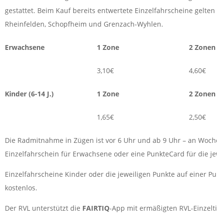
gestattet. Beim Kauf bereits entwertete Einzelfahrscheine gelten 
Rheinfelden, Schopfheim und Grenzach-Wyhlen.
Erwachsene
1 Zone
2 Zonen
3,10€
4,60€
Kinder (6-14 J.)
1 Zone
2 Zonen
1,65€
2,50€
Die Radmitnahme in Zügen ist vor 6 Uhr und ab 9 Uhr – an Woche
Einzelfahrschein für Erwachsene oder eine PunkteCard für die jewe
Einzelfahrscheine Kinder oder die jeweiligen Punkte auf einer
kostenlos.
Der RVL unterstützt die
FAIRTIQ
-App mit ermäßigten RVL-Einzelti