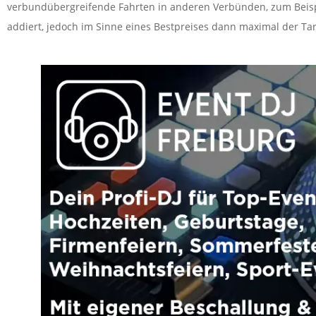
verbundübergreifende Fahrten in anderen Verbünden, zum Beispi
addiert, jedoch im Sinne eines Bestpreises dann maximal der Ta