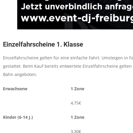
Einzelfahrscheine 1. Klasse
Einzelfahrscheine gelten für eine einfache Fahrt. Umsteigen in 
gestattet. Beim Kauf bereits entwertete Einzelfahrscheine gelten
Bahn angeboten.
Erwachsene
1 Zone
4,75€
Kinder (6-14 J.)
1 Zone
3,30€