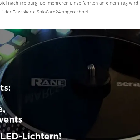
el nach Freiburg. Bei mehreren Einzelfahrten an einem Tag wird 
rif der Tageskarte SoloCard24 angerechnet.