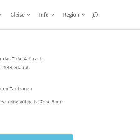
Gleise
Info
Region
r das Ticket4Lörrach.
l SBB erlaubt.
hrten Tarifzonen
cheine gültig. Ist Zone 8 nur