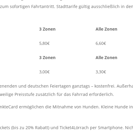
zum sofortigen Fahrtantritt. Stadttarife gültig ausschließlich in d
3 Zonen
Alle Zonen
5,80€
6,60€
3 Zonen
Alle Zonen
3,00€
3,30€
nenden und deutschen Feiertagen ganztags – kostenfrei. Außerhalb
ilige Preisstufe zusätzlich für das Fahrrad erforderlich.
 PunkteCard ermöglichen die Mitnahme von Hunden. Kleine Hunde in
ckets (bis zu 20% Rabatt) und Ticket4Lörrach per Smartphone. Nich